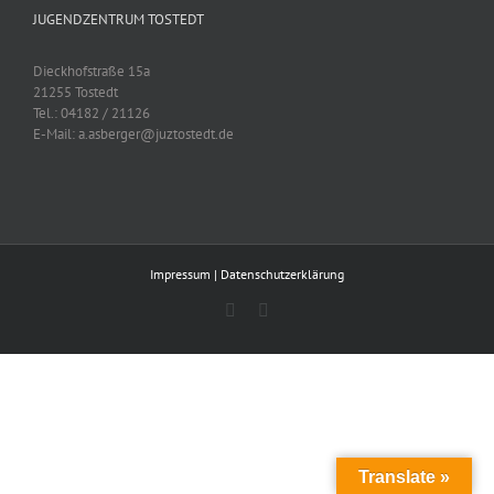
JUGENDZENTRUM TOSTEDT
Dieckhofstraße 15a
21255 Tostedt
Tel.: 04182 / 21126
E-Mail: a.asberger@juztostedt.de
Impressum
|
Datenschutzerklärung
Facebook
Instagram
Translate »